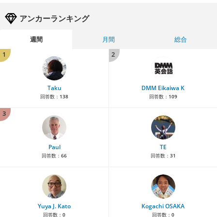
アンカーランキング
週間
月間
総合
1
2
Taku
DMM Eikaiwa K
回答数：
138
回答数：
109
3
Paul
TE
回答数：
66
回答数：
31
Yuya J. Kato
Kogachi OSAKA
回答数：
0
回答数：
0