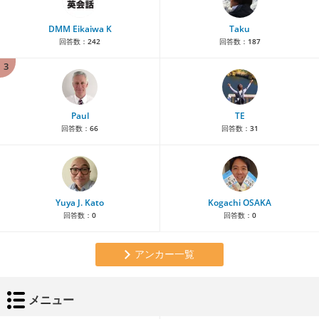
DMM Eikaiwa K
Taku
回答数：
242
回答数：
187
3
Paul
TE
回答数：
66
回答数：
31
Yuya J. Kato
Kogachi OSAKA
回答数：
0
回答数：
0
アンカー一覧
メニュー