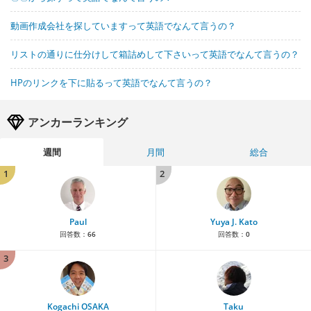
動画作成会社を探していますって英語でなんて言うの？
リストの通りに仕分けして箱詰めして下さいって英語でなんて言うの？
HPのリンクを下に貼るって英語でなんて言うの？
アンカーランキング
週間
月間
総合
1
2
Paul
Yuya J. Kato
回答数：
66
回答数：
0
3
Kogachi OSAKA
Taku