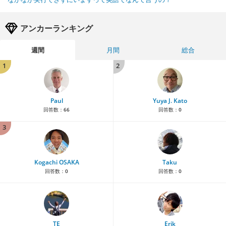
アンカーランキング
週間
月間
総合
1
2
Paul
Yuya J. Kato
回答数：
66
回答数：
0
3
Kogachi OSAKA
Taku
回答数：
0
回答数：
0
TE
Erik