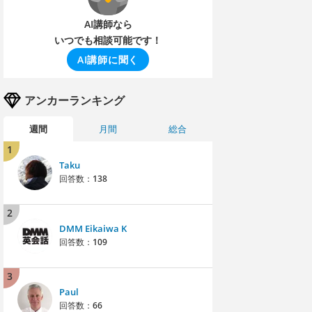
AI講師なら
いつでも相談可能です！
AI講師に聞く
アンカーランキング
週間
月間
総合
1
Taku
回答数：
138
2
DMM Eikaiwa K
回答数：
109
3
Paul
回答数：
66