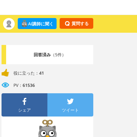
質問する
AI講師に聞く
回答済み
（5件）
役に立った：
41
PV：
61536
シェア
ツイート