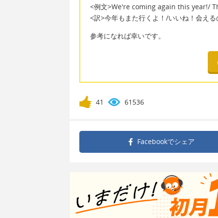
<例文>We're coming again this year!/ Tha
<訳>今年もまた行くよ！/いいね！会え
参考になれば幸いです。
41
61536
Facebookで
シェア