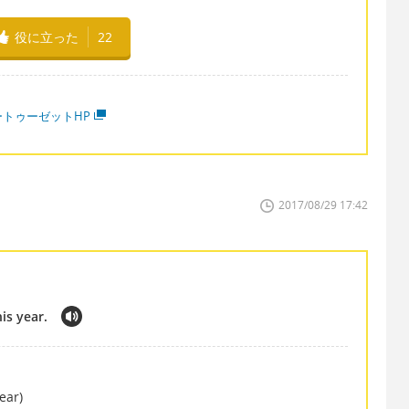
役に立った
22
ートゥーゼットHP
2017/08/29 17:42
his year.
ear)