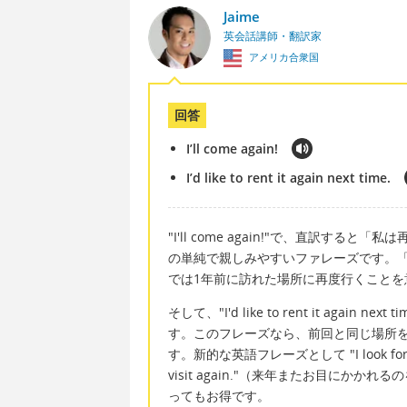
Jaime
英会話講師・翻訳家
アメリカ合衆国
回答
I’ll come again!
I’d like to rent it again next time.
"I'll come again!"で、直訳
の単純で親しみやすいファレーズです。「
では1年前に訪れた場所に再度行くことを
そして、"I'd like to rent it ag
す。このフレーズなら、前回と同じ場所
す。新的な英語フレーズとして "I look forward to 
visit again."（来年またお目にか
ってもお得です。