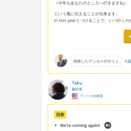
（今年もあなたのところへ行きますね）
という風に伝えることが出来ます。
in this yearとつけることで、いつ
回答したアンカーのサイト
大阪
Taku
翻訳家
アメリカ合衆国
回答
We're coming again!