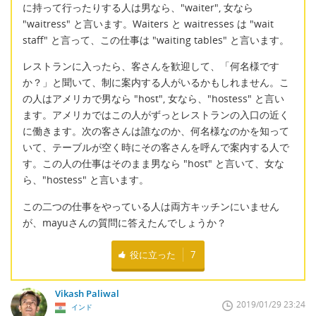
に持って行ったりする人は男なら、"waiter", 女なら
"waitress" と言います。Waiters と waitresses は "wait
staff" と言って、この仕事は "waiting tables" と言います。
レストランに入ったら、客さんを歓迎して、「何名様です
か？」と聞いて、制に案内する人がいるかもしれません。こ
の人はアメリカで男なら "host", 女なら、"hostess" と言い
ます。アメリカではこの人がずっとレストランの入口の近く
に働きます。次の客さんは誰なのか、何名様なのかを知って
いて、テーブルが空く時にその客さんを呼んで案内する人で
す。この人の仕事はそのまま男なら "host" と言いて、女な
ら、"hostess" と言います。
この二つの仕事をやっている人は両方キッチンにいません
が、mayuさんの質問に答えたんでしょうか？
役に立った
7
Vikash Paliwal
2019/01/29 23:24
インド