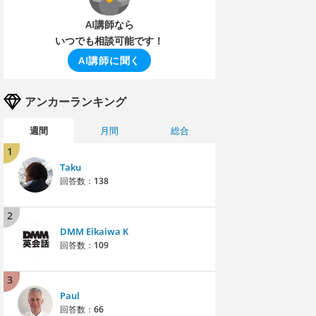
AI講師なら
いつでも相談可能です！
AI講師に聞く
アンカーランキング
週間
月間
総合
1
Taku
回答数：
138
2
DMM Eikaiwa K
回答数：
109
3
Paul
回答数：
66