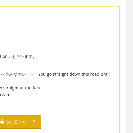
ction」と言います。
ー You go straight down this road until
ht at the fork.
tream
役に立った
3