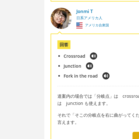
Jonmi T
日系アメリカ人
アメリカ合衆国
回答
Crossroad
Junction
Fork in the road
道案内の場合では「分岐点」は crossroad
は junction も使えます。
それで「そこの分岐点を右に曲がってください」は英語で 
言えます。