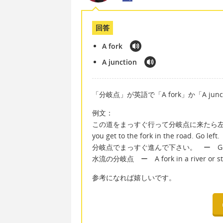
回答
A fork
A junction
「分岐点」が英語で「A fork」か「A jun
例文：
この道をまっすぐ行って分岐点に来たら左へ進みなさい 
you get to the fork in the road. Go left.
分岐点でまっすぐ進んで下さい。 ー Go straig
水流の分岐点 ー A fork in a river or s
参考になれば嬉しいです。