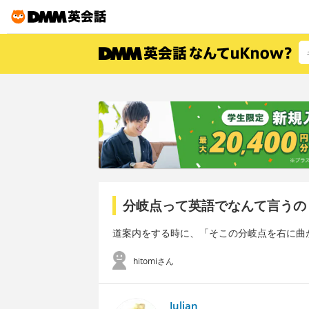
分岐点って英語でなんて言うの
道案内をする時に、「そこの分岐点を右に曲
hitomiさん
Julian