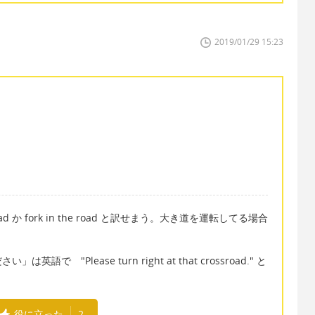
2019/01/29 15:23
 か fork in the road と訳せまう。大き道を運転してる場合
"Please turn right at that crossroad." と
役に立った
2