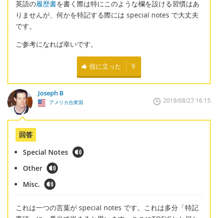
英語の
履歴書
を書く際は特にこのような欄を設ける習慣はあ
りませんが、何かを特記する際には special notes で大丈夫
です。
ご参考になれば幸いです。
役に立った
9
Joseph B
2019/08/27 16:15
アメリカ合衆国
回答
Special Notes
Other
Misc.
これは一つの言葉が special notes です。これは多分「特記