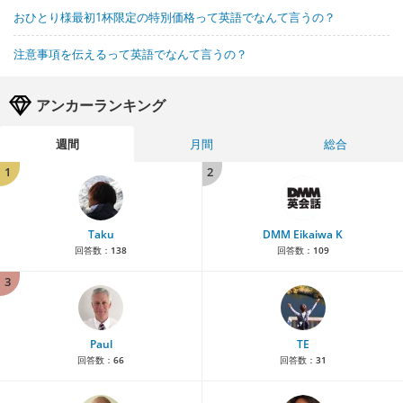
おひとり様最初1杯限定の特別価格って英語でなんて言うの？
注意事項を伝えるって英語でなんて言うの？
アンカーランキング
週間
月間
総合
1
2
Taku
DMM Eikaiwa K
回答数：
138
回答数：
109
3
Paul
TE
回答数：
66
回答数：
31