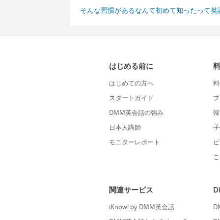
そんな習慣があるなんて初めて知ったって英
はじめる前に
はじめての方へ
料
スタートガイド
プ
DMM英会話の強み
韓
日本人講師
子
モニターレポート
ビ
こ
関連サービス
iKnow! by DMM英会話
D