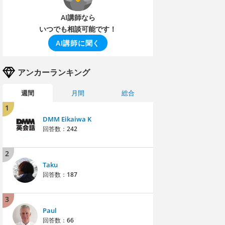
AI講師なら
いつでも相談可能です！
AI講師に聞く
アンカーランキング
週間
月間
総合
1
DMM Eikaiwa K
回答数：
242
2
Taku
回答数：
187
3
Paul
回答数：
66