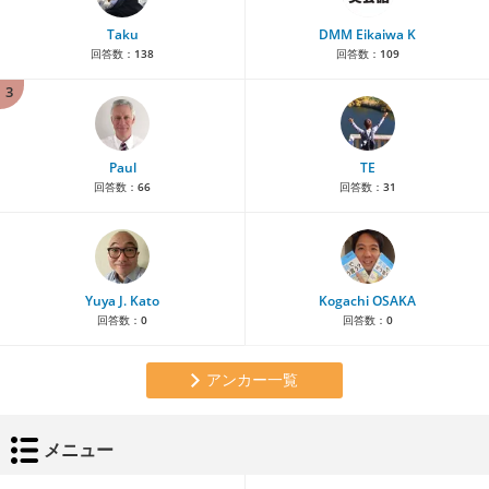
Taku
DMM Eikaiwa K
回答数：
138
回答数：
109
3
Paul
TE
回答数：
66
回答数：
31
Yuya J. Kato
Kogachi OSAKA
回答数：
0
回答数：
0
アンカー一覧
メニュー