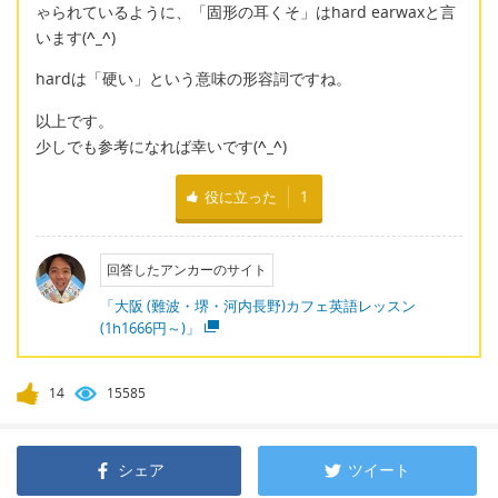
ゃられているように、「固形の耳くそ」はhard earwaxと言
います(
^_^
)
hardは「硬い」という意味の形容詞ですね。
以上です。
少しでも参考になれば幸いです(
^_^
)
役に立った
1
回答したアンカーのサイト
「大阪 (難波・堺・河内長野)カフェ英語レッスン
(1h1666円～)」
14
15585
シェア
ツイート