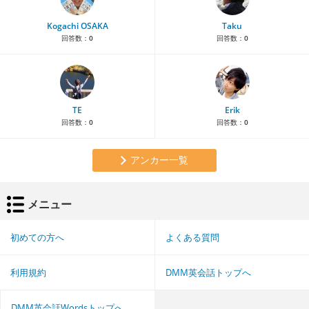
Kogachi OSAKA
Taku
回答数：
0
回答数：
0
TE
Erik
回答数：
0
回答数：
0
アンカー一覧
メニュー
初めての方へ
よくある質問
利用規約
DMM英会話トップへ
DMM英会話Wordsトップへ