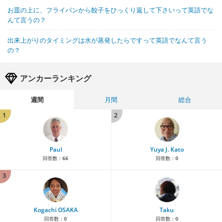
お皿の上に、フライパンから餃子をひっくり返して下さいって英語でな
んて言うの？
出来上がりのタイミングは水が蒸発したらですって英語でなんて言う
の？
アンカーランキング
週間
月間
総合
1
2
Paul
Yuya J. Kato
回答数：
66
回答数：
0
3
Kogachi OSAKA
Taku
回答数：
0
回答数：
0