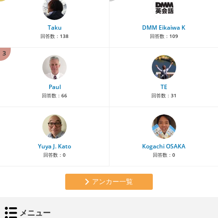
Taku
DMM Eikaiwa K
回答数：
138
回答数：
109
3
Paul
TE
回答数：
66
回答数：
31
Yuya J. Kato
Kogachi OSAKA
回答数：
0
回答数：
0
アンカー一覧
メニュー