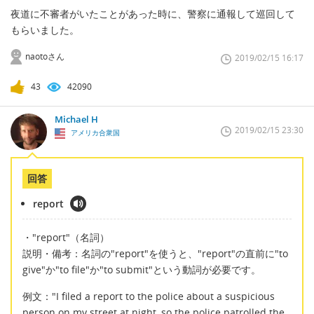
夜道に不審者がいたことがあった時に、警察に通報して巡回して
もらいました。
naotoさん
2019/02/15 16:17
43
42090
Michael H
2019/02/15 23:30
アメリカ合衆国
回答
report
・"report"（名詞）
説明・備考：名詞の"report"を使うと、"report"の直前に"to
give"か"to file"か"to submit"という動詞が必要です。
例文："I filed a report to the police about a suspicious
person on my street at night, so the police patrolled the