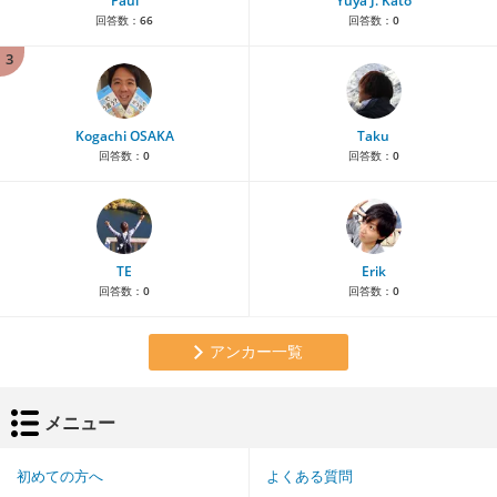
Paul
Yuya J. Kato
回答数：
66
回答数：
0
3
Kogachi OSAKA
Taku
回答数：
0
回答数：
0
TE
Erik
回答数：
0
回答数：
0
アンカー一覧
メニュー
初めての方へ
よくある質問