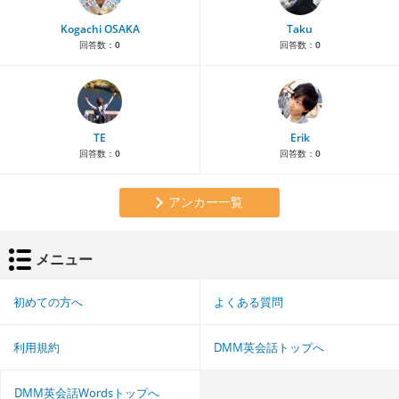
Kogachi OSAKA
Taku
回答数：
0
回答数：
0
TE
Erik
回答数：
0
回答数：
0
アンカー一覧
メニュー
初めての方へ
よくある質問
利用規約
DMM英会話トップへ
DMM英会話Wordsトップへ