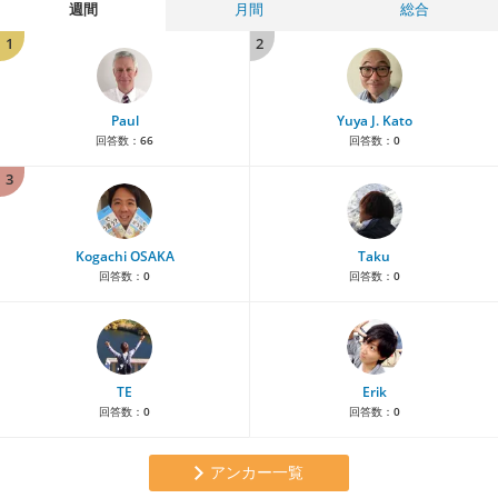
週間
月間
総合
1
2
Paul
Yuya J. Kato
回答数：
66
回答数：
0
3
Kogachi OSAKA
Taku
回答数：
0
回答数：
0
TE
Erik
回答数：
0
回答数：
0
アンカー一覧