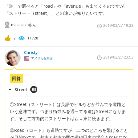
「道」で調べると「road」や「avenue」も出てくるのですが、
「ストリート（street）」との違いが知りたいです。
masakazuさん
2019/02/27 19:23
2
11728
Christy
2019/02/27 23:53
アメリカ合衆国
回答
Street
①Street（ストリート）は英語でビルなどが並んでる道路と
いう意味です。つまり街並みを通ってる道はStreetになりま
す。そして方向的にストリートは西↔東に続きます。
②Road（ロード）も道路ですが、二つのところを繋げること
が目的なので、都市と都市の間の道や田舎の場合もroadにな