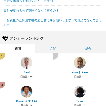
日付を確認って英語でなんて言うの？
日付が変わるって英語でなんて言うの？
日付変更のため請求書の差し替えをお願いしますって英語でなんて言う
の？
アンカーランキング
週間
月間
総合
1
2
Paul
Yuya J. Kato
回答数：
66
回答数：
0
3
Kogachi OSAKA
Taku
回答数：
0
回答数：
0