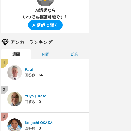
AI講師なら
いつでも相談可能です！
AI講師に聞く
アンカーランキング
週間
月間
総合
1
Paul
回答数：
66
2
Yuya J. Kato
回答数：
0
3
Kogachi OSAKA
回答数：
0