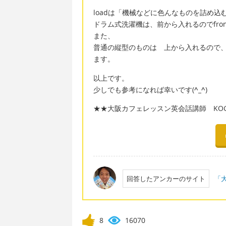
loadは「機械などに色んなものを詰め込
ドラム式洗濯機は、前から入れるのでfront
また、
普通の縦型のものは 上から入れるので、top loa
ます。
以上です。
少しでも参考になれば幸いです(
^_^
)
★★大阪カフェレッスン英会話講師 KOGA
回答したアンカーのサイト
「大
8
16070