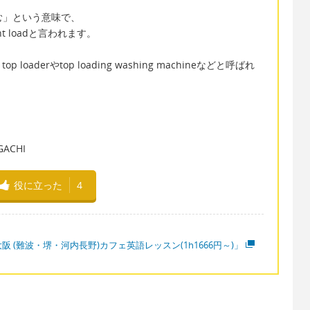
む」という意味で、
 loadと言われます。
derやtop loading washing machineなどと呼ばれ
CHI
役に立った
4
阪 (難波・堺・河内長野)カフェ英語レッスン(1h1666円～)」