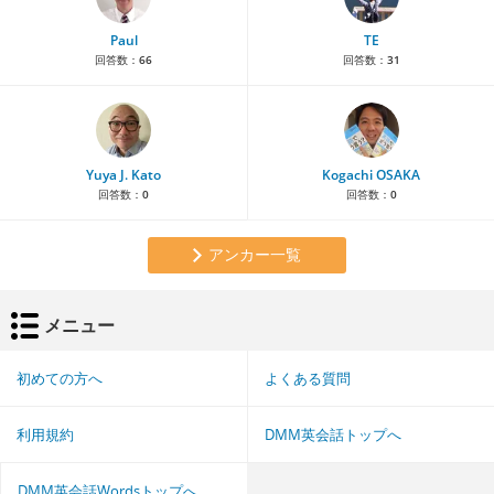
Paul
TE
回答数：
66
回答数：
31
Yuya J. Kato
Kogachi OSAKA
回答数：
0
回答数：
0
アンカー一覧
メニュー
初めての方へ
よくある質問
利用規約
DMM英会話トップへ
DMM英会話Wordsトップへ