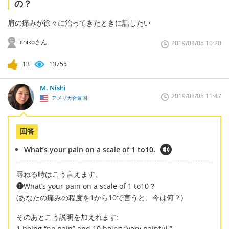
の？
肩の痛みが徐々に治ってきたときに話したい
ichikoさん
2019/03/08 10:20
13
13755
M. Nishi
2019/03/08 11:47
アメリカ合衆国
回答
What’s your pain on a scale of 1 to10.
尋ねる時はこう言えます、
❶What’s your pain on a scale of 1 to10？
(あなたの痛みの程度を1から10で言うと、今は何？)
そのあとこう説明を加えれます:
1 being “no pain” and 10 being “very painful.”