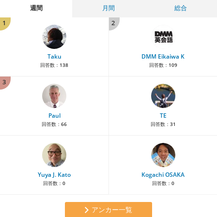
週間
月間
総合
1
2
Taku
DMM Eikaiwa K
回答数：
138
回答数：
109
3
Paul
TE
回答数：
66
回答数：
31
Yuya J. Kato
Kogachi OSAKA
回答数：
0
回答数：
0
アンカー一覧