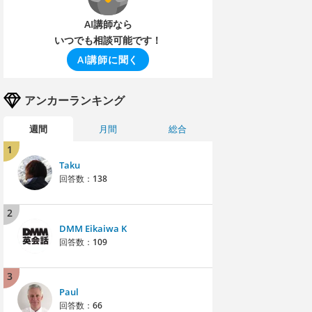
AI講師なら
いつでも相談可能です！
AI講師に聞く
アンカーランキング
週間
月間
総合
1
Taku
回答数：
138
2
DMM Eikaiwa K
回答数：
109
3
Paul
回答数：
66