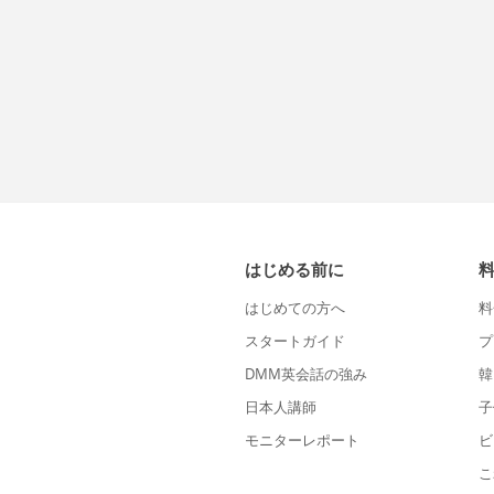
はじめる前に
はじめての方へ
料
スタートガイド
プ
DMM英会話の強み
韓
日本人講師
子
モニターレポート
ビ
こ