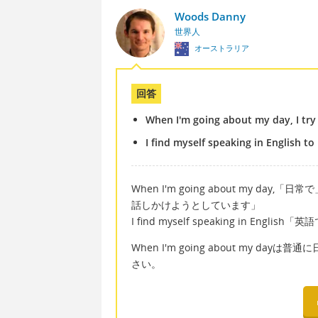
Woods Danny
世界人
オーストラリア
回答
When I'm going about my day, I try 
I find myself speaking in English to
When I'm going about my day,「日常で
話しかけようとしています」
I find myself speaking in Eng
When I'm going about my 
さい。