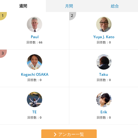
週間
月間
総合
1
2
Paul
Yuya J. Kato
回答数：
66
回答数：
0
3
Kogachi OSAKA
Taku
回答数：
0
回答数：
0
TE
Erik
回答数：
0
回答数：
0
アンカー一覧