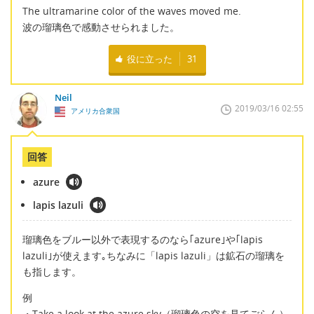
The ultramarine color of the waves moved me.
波の瑠璃色で感動させられました。
役に立った
31
Neil
2019/03/16 02:55
アメリカ合衆国
回答
azure
lapis lazuli
瑠璃色をブルー以外で表現するのなら｢azure｣や｢lapis
lazuli｣が使えます｡ちなみに「lapis lazuli」は鉱石の瑠璃を
も指します。
例
・Take a look at the azure sky（瑠璃色の空を見てごらん）