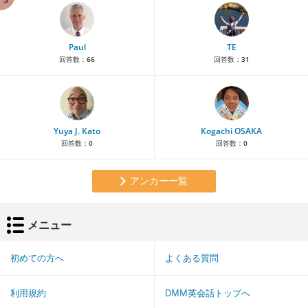
Paul
TE
回答数：
66
回答数：
31
Yuya J. Kato
Kogachi OSAKA
回答数：
0
回答数：
0
アンカー一覧
メニュー
初めての方へ
よくある質問
利用規約
DMM英会話トップへ