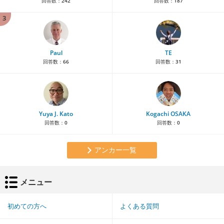
回答数：
242
回答数：
187
3
Paul
TE
回答数：
66
回答数：
31
Yuya J. Kato
Kogachi OSAKA
回答数：
0
回答数：
0
アンカー一覧
メニュー
初めての方へ
よくある質問