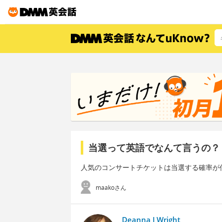
当選って英語でなんて言うの？
人気のコンサートチケットは当選する確率が
maakoさん
Deanna J Wright