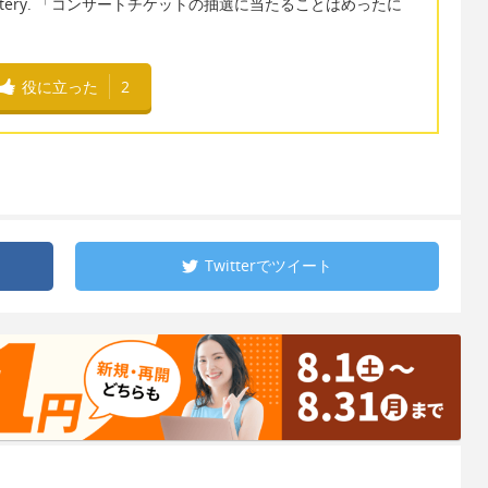
 ticket lottery. 「コンサートチケットの抽選に当たることはめったに
役に立った
2
Twitterで
ツイート