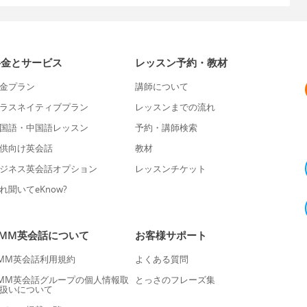
料金とサービス
レッスン予約・教材
金プラン
講師について
ラスネイティブプラン
レッスンまでの流れ
国語・中国語レッスン
予約・講師検索
供向け英会話
教材
ジネス英会話オプション
レッスンチケット
れ聞いてeKnow?
DMM英会話について
お客様サポート
MM英会話利用規約
よくある質問
MM英会話グループの個人情報取
とっさのフレーズ集
扱いについて