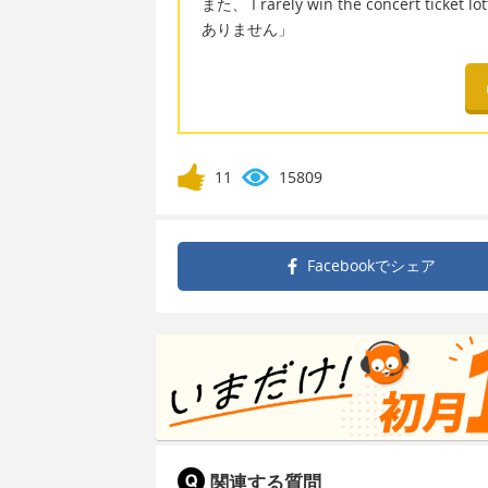
また、 I rarely win the concert
ありません」
11
15809
Facebookで
シェア
関連する質問