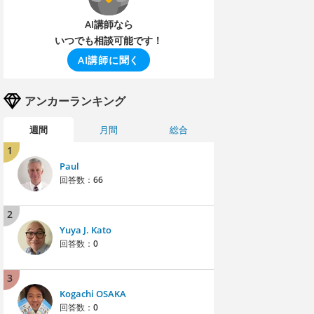
AI講師なら
いつでも相談可能です！
AI講師に聞く
アンカーランキング
週間
月間
総合
1
Paul
回答数：
66
2
Yuya J. Kato
回答数：
0
3
Kogachi OSAKA
回答数：
0