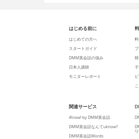
はじめる前に
はじめての方へ
料
スタートガイド
プ
DMM英会話の強み
韓
日本人講師
子
モニターレポート
ビ
こ
関連サービス
iKnow! by DMM英会話
D
DMM英会話なんてuknow?
D
り
DMM英会話Words