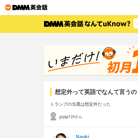
想定外って英語でなんて言うの
トランプの当選は想定外だった
jjspjp120さん
Naoki