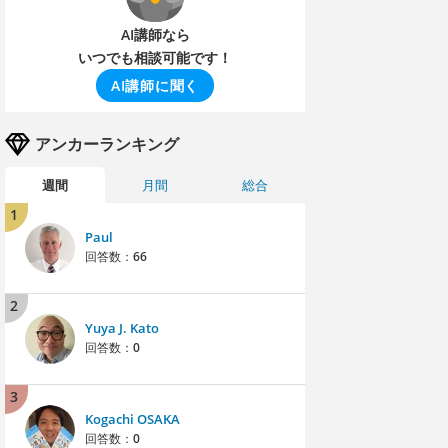
AI講師なら
いつでも相談可能です！
AI講師に聞く
アンカーランキング
週間
月間
総合
1
Paul
回答数：
66
2
Yuya J. Kato
回答数：
0
3
Kogachi OSAKA
回答数：
0