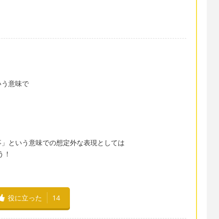
いう意味で
事」という意味での想定外な表現としては
ょう！
役に立った
14