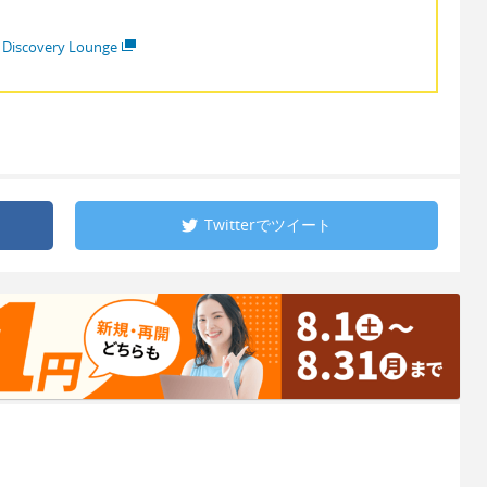
 Discovery Lounge
Twitterで
ツイート