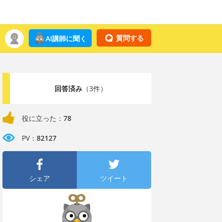
質問する
AI講師に聞く
回答済み
（3件）
役に立った：
78
PV：
82127
シェア
ツイート