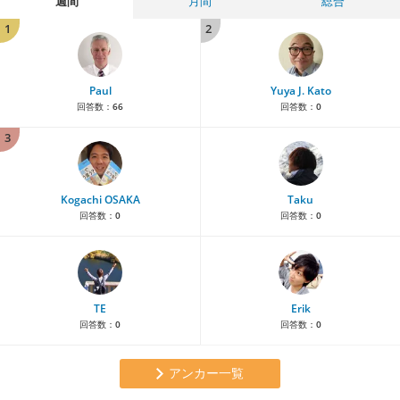
週間
月間
総合
1
2
Paul
Yuya J. Kato
回答数：
66
回答数：
0
3
Kogachi OSAKA
Taku
回答数：
0
回答数：
0
TE
Erik
回答数：
0
回答数：
0
アンカー一覧