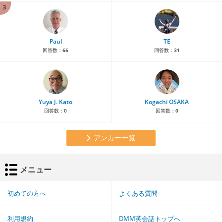
3
Paul
TE
回答数：
66
回答数：
31
Yuya J. Kato
Kogachi OSAKA
回答数：
0
回答数：
0
アンカー一覧
メニュー
初めての方へ
よくある質問
利用規約
DMM英会話トップへ