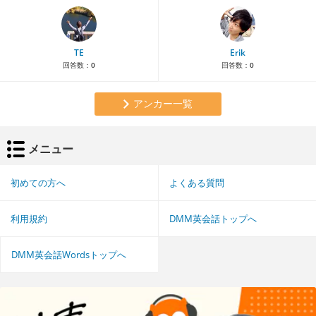
TE
Erik
回答数：
0
回答数：
0
アンカー一覧
メニュー
初めての方へ
よくある質問
利用規約
DMM英会話トップへ
DMM英会話Wordsトップへ