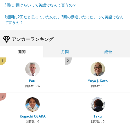
3回に1回ぐらいって英語でなんて言うの？
1週間に2回だと思っていたのに、3回の勘違いだった。って英語でなん
て言うの？
アンカーランキング
週間
月間
総合
1
2
Paul
Yuya J. Kato
回答数：
66
回答数：
0
3
Kogachi OSAKA
Taku
回答数：
0
回答数：
0