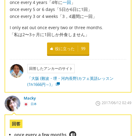
once every 4 years「4年に
一回
」
once every 5 or 6 days「5日か6日に1回」
once every 3 or 4 weeks「3，4週間に一回」
I only eat out once every two or three months.
「私は2〜3ヶ月に1回しか外食しません」
役に立った
99
回答したアンカーのサイト
「大阪 (難波・堺・河内長野)カフェ英語レッスン
(1h1666円～)」
Macky
2017/06/12 02:49
日本
回答
once every a few months