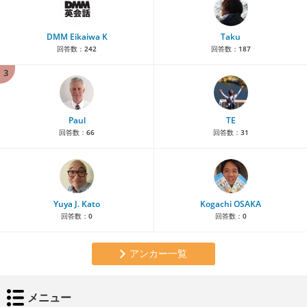
DMM Eikaiwa K
Taku
回答数：
242
回答数：
187
3
Paul
TE
回答数：
66
回答数：
31
Yuya J. Kato
Kogachi OSAKA
回答数：
0
回答数：
0
アンカー一覧
メニュー