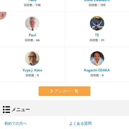
回答数：
138
回答数：
109
3
Paul
TE
回答数：
66
回答数：
31
Yuya J. Kato
Kogachi OSAKA
回答数：
0
回答数：
0
アンカー一覧
メニュー
初めての方へ
よくある質問