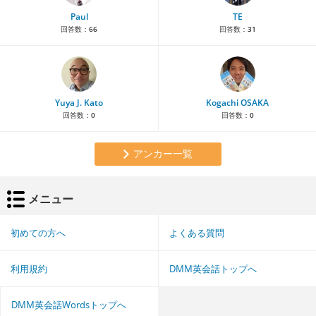
Paul
TE
回答数：
66
回答数：
31
Yuya J. Kato
Kogachi OSAKA
回答数：
0
回答数：
0
アンカー一覧
メニュー
初めての方へ
よくある質問
利用規約
DMM英会話トップへ
DMM英会話Wordsトップへ