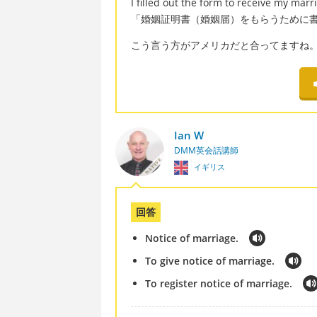
I filled out the form to receive my marri
「婚姻証明書（婚姻届）をもらうために
こう言う方がアメリカだと合ってますね
Ian W
DMM英会話講師
イギリス
回答
Notice of marriage.
To give notice of marriage.
To register notice of marriage.