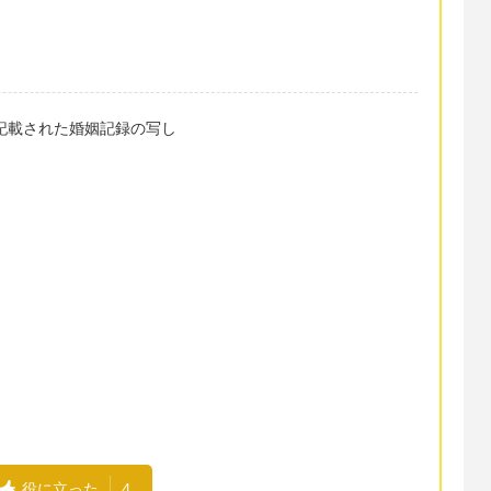
日付などが記載された婚姻記録の写し
役に立った
4