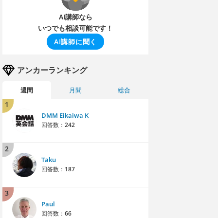
AI講師なら
いつでも相談可能です！
AI講師に聞く
アンカーランキング
週間
月間
総合
1
DMM Eikaiwa K
回答数：
242
2
Taku
回答数：
187
3
Paul
回答数：
66