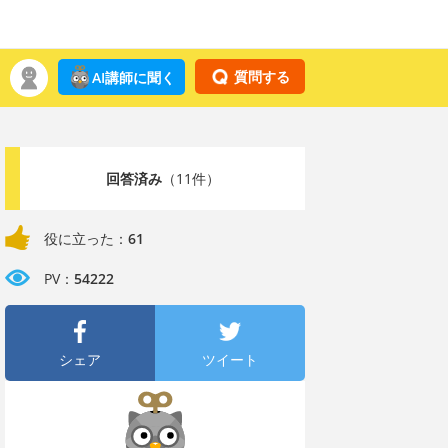
質問する
AI講師に聞く
回答済み
（11件）
役に立った：
61
PV：
54222
シェア
ツイート