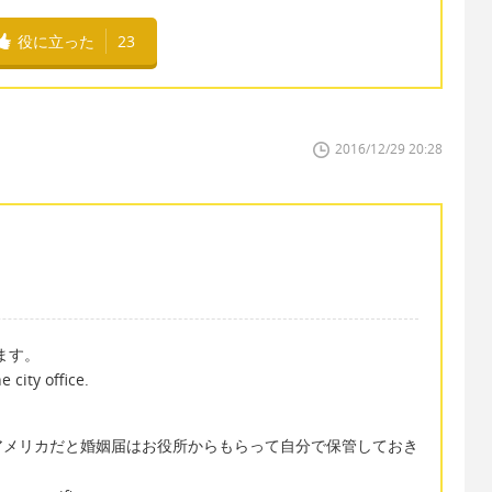
役に立った
23
2016/12/29 20:28
います。
 city office.
アメリカだと婚姻届はお役所からもらって自分で保管しておき