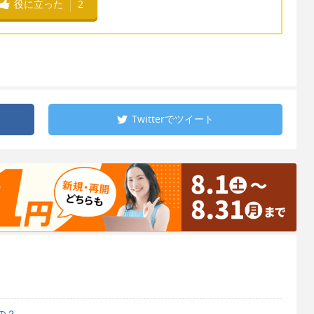
役に立った
2
Twitterで
ツイート
の？