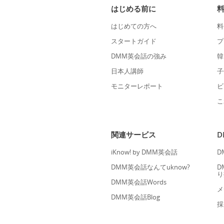
はじめる前に
はじめての方へ
料
スタートガイド
プ
DMM英会話の強み
韓
日本人講師
子
モニターレポート
ビ
こ
関連サービス
iKnow! by DMM英会話
D
DMM英会話なんてuknow?
D
り
DMM英会話Words
メ
DMM英会話Blog
採