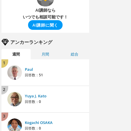
AI講師なら
いつでも相談可能です！
AI講師に聞く
アンカーランキング
週間
月間
総合
1
Paul
回答数：
51
2
Yuya J. Kato
回答数：
0
3
Kogachi OSAKA
回答数：
0