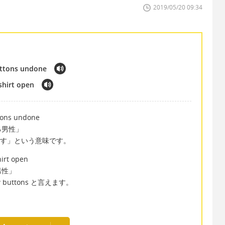
2019/05/20 09:34
buttons undone
shirt open
ttons undone
る男性」
ずす」という意味です。
hirt open
男性」
buttons と言えます。