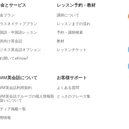
料金とサービス
レッスン予約・教材
金プラン
講師について
ラスネイティブプラン
レッスンまでの流れ
国語・中国語レッスン
予約・講師検索
供向け英会話
教材
ジネス英会話オプション
レッスンチケット
れ聞いてeKnow?
DMM英会話について
お客様サポート
MM英会話利用規約
よくある質問
MM英会話グループの個人情報取
とっさのフレーズ集
扱いについて
ディア掲載一覧
用情報