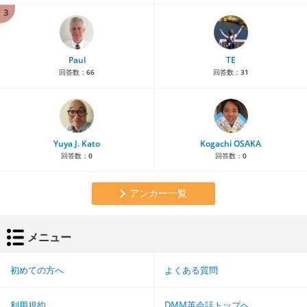
3
Paul
TE
回答数：
66
回答数：
31
Yuya J. Kato
Kogachi OSAKA
回答数：
0
回答数：
0
アンカー一覧
メニュー
初めての方へ
よくある質問
利用規約
DMM英会話トップへ