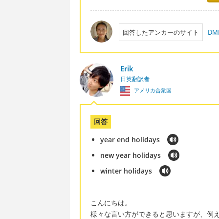
回答したアンカーのサイト
DM
Erik
日英翻訳者
アメリカ合衆国
回答
year end holidays
new year holidays
winter holidays
こんにちは。
様々な言い方ができると思いますが、例