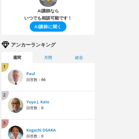
AI講師なら
いつでも相談可能です！
AI講師に聞く
アンカーランキング
週間
月間
総合
1
Paul
回答数：
66
2
Yuya J. Kato
回答数：
0
3
Kogachi OSAKA
回答数：
0