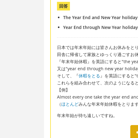
回答
The Year End and New Year holiday
Year End through New Year holiday
日本では年末年始には皆さんお休みをと
田舎に帰省して家族とゆっくり過ごすお
『年末年始休暇』を英語にすると"the year en
又は"year end through new year 
そして、『
休暇をとる
』を英語にすると"take
これらを組み合わせて、次のようになる
【例】
Almost every one take the year end an
（
ほとんど
みんな年末年始休暇をとりま
年末年始が待ち遠しいですね。