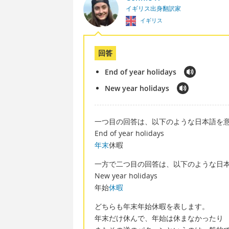
イギリス出身翻訳家
イギリス
回答
End of year holidays
New year holidays
一つ目の回答は、以下のような日本語を
End of year holidays
年末
休暇
一方で二つ目の回答は、以下のような日
New year holidays
年始
休暇
どちらも年末年始休暇を表します。
年末だけ休んで、年始は休まなかったり