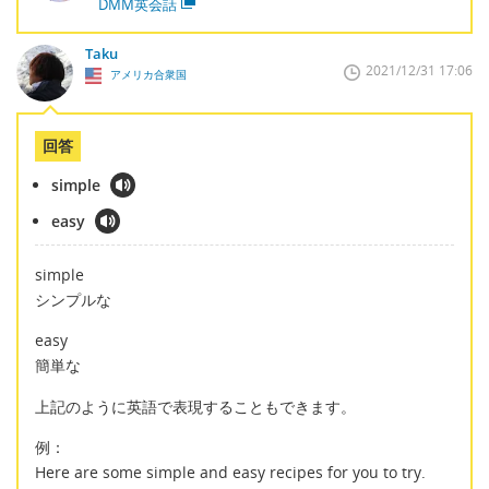
DMM英会話
Taku
2021/12/31 17:06
アメリカ合衆国
回答
simple
easy
simple
シンプルな
easy
簡単な
上記のように英語で表現することもできます。
例：
Here are some simple and easy recipes for you to try.