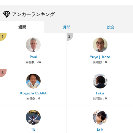
アンカーランキング
週間
月間
総合
1
2
Paul
Yuya J. Kato
回答数：
66
回答数：
0
3
Kogachi OSAKA
Taku
回答数：
0
回答数：
0
TE
Erik