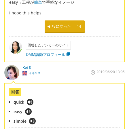
easy→工程が
簡単
で手軽なイメージ
I hope this helps!
役に立った
14
回答したアンカーのサイト
DMM講師プロフィール
Kei S
2019/06/20 13:05
イギリス
回答
quick
easy
simple