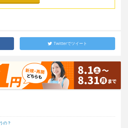
Twitterで
ツイート
うの？