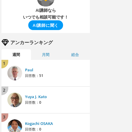
AI講師なら
いつでも相談可能です！
AI講師に聞く
アンカーランキング
週間
月間
総合
1
Paul
回答数：
51
2
Yuya J. Kato
回答数：
0
3
Kogachi OSAKA
回答数：
0