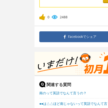
0
2488
Facebookで
シェア
関連する質問
南のって英語でなんて言うの？
●●は△△ほど南じゃないって英語でなんて言