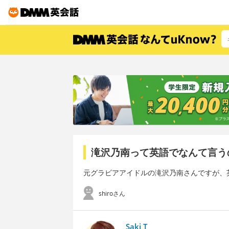
滝沢乃南って英語でなんて言う
元グラビアアイドルの滝沢乃南さんですが、
shiroさん
Saki T