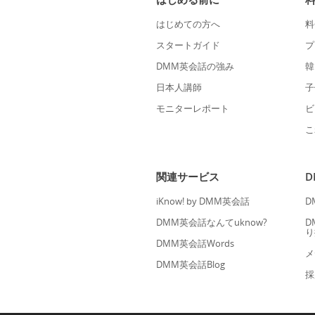
はじめての方へ
料
スタートガイド
プ
DMM英会話の強み
韓
日本人講師
子
モニターレポート
ビ
こ
関連サービス
iKnow! by DMM英会話
D
DMM英会話なんてuknow?
D
り
DMM英会話Words
メ
DMM英会話Blog
採