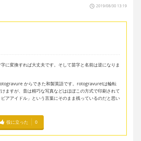
2019/08/30 13:19
マ字に変換すれば大丈夫です。そして苗字と名前は逆になりま
ravure からできた和製英語です。rotogravuretは輪転
避けますが、昔は精巧な写真などはほぼこの方式で印刷されて
ラビアアイドル」という言葉にそのまま残っているのだと思い
役に立った
0