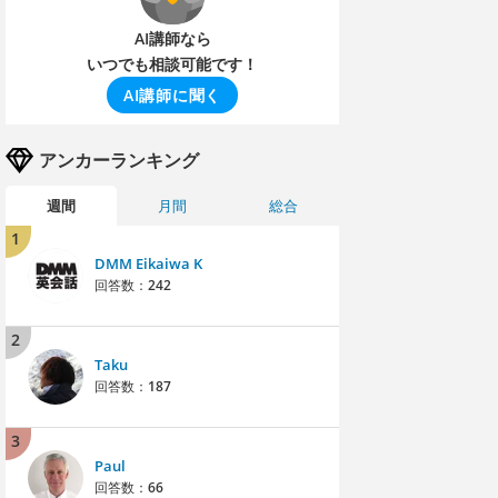
AI講師なら
いつでも相談可能です！
AI講師に聞く
アンカーランキング
週間
月間
総合
1
DMM Eikaiwa K
回答数：
242
2
Taku
回答数：
187
3
Paul
回答数：
66