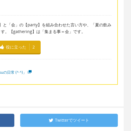
ff】と「会」の【party】を組み合わせた言い方や、「夏の飲み
。【gathering】は「集まる事＝会」です。
役に立った
2
suの日常 (^ ^)」
Twitterで
ツイート