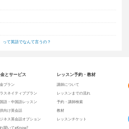
。って英語でなんて言うの？
料金とサービス
レッスン予約・教材
金プラン
講師について
ラスネイティブプラン
レッスンまでの流れ
国語・中国語レッスン
予約・講師検索
供向け英会話
教材
ジネス英会話オプション
レッスンチケット
れ聞いてeKnow?