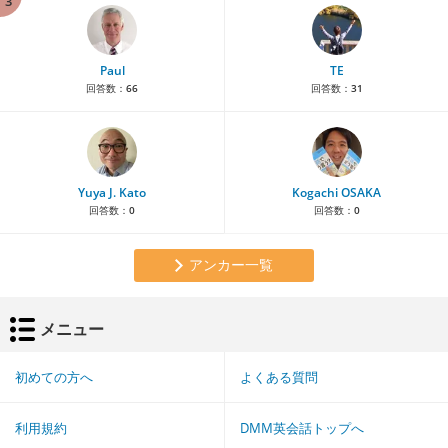
3
Paul
TE
回答数：
66
回答数：
31
Yuya J. Kato
Kogachi OSAKA
回答数：
0
回答数：
0
アンカー一覧
メニュー
初めての方へ
よくある質問
利用規約
DMM英会話トップへ