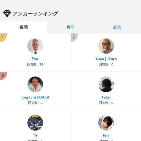
アンカーランキング
週間
月間
総合
1
2
Paul
Yuya J. Kato
回答数：
66
回答数：
0
3
Kogachi OSAKA
Taku
回答数：
0
回答数：
0
TE
Erik
回答数：
0
回答数：
0