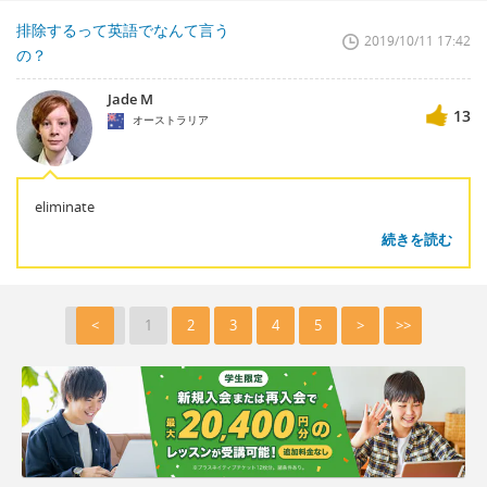
排除するって英語でなんて言う
2019/10/11 17:42
の？
Jade M
13
オーストラリア
eliminate
続きを読む
<
1
2
3
4
5
>
>>