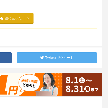
役に立った
6
Twitterで
ツイート