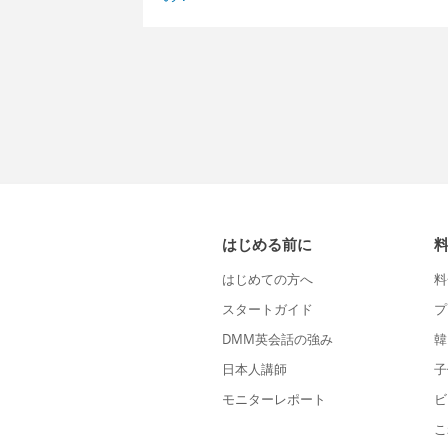
はじめる前に
はじめての方へ
料
スタートガイド
プ
DMM英会話の強み
韓
日本人講師
子
モニターレポート
ビ
こ