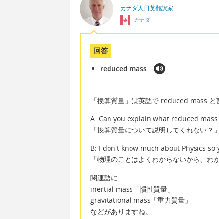
カナダ人日英翻訳家
カナダ
回答
reduced mass
「換算質量」は英語で reduced mass 
A: Can you explain what reduced mass 
「換算質量について説明してくれない？
B: I don't know much about Physics so
「物理のことはよくわからないから、わ
関連語に
inertial mass「慣性質量」
gravitational mass「重力質量」
などがありますね。