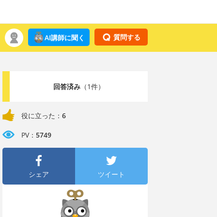
質問する
AI講師に聞く
回答済み
（1件）
役に立った：
6
PV：
5749
シェア
ツイート