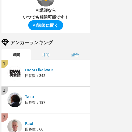
AI講師なら
いつでも相談可能です！
AI講師に聞く
アンカーランキング
週間
月間
総合
1
DMM Eikaiwa K
回答数：
242
2
Taku
回答数：
187
3
Paul
回答数：
66