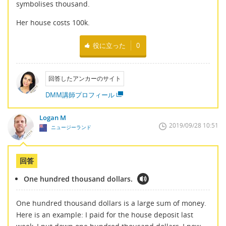
symbolises thousand.
Her house costs 100k.
役に立った
0
回答したアンカーのサイト
DMM講師プロフィール
Logan M
2019/09/28 10:51
ニュージーランド
回答
One hundred thousand dollars.
One hundred thousand dollars is a large sum of money.
Here is an example: I paid for the house deposit last