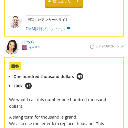
役に立った
0
回答したアンカーのサイト
DMM講師プロフィール
Lucy G
2019/09/26 15:39
イギリス
回答
One hundred thousand dollars
100k
We would call this number one hundred thousand
dollars.
A slang term for thousand is grand.
We also use the letter k to replace thousand. This