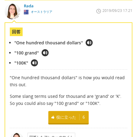
Rada
2019/09/23 17:21
オーストラリア
回答
"One hundred thousand dollars"
"100 grand"
"100K"
"One hundred thousand dollars" is how you would read
this out.
Some slang terms used for thousand are 'grand' or 'K'.
So you could also say "100 grand" or "100K".
役に立った
6