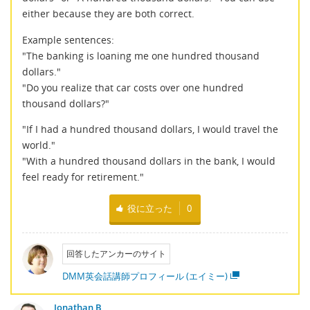
either because they are both correct.
Example sentences:
"The banking is loaning me one hundred thousand
dollars."
"Do you realize that car costs over one hundred
thousand dollars?"
"If I had a hundred thousand dollars, I would travel the
world."
"With a hundred thousand dollars in the bank, I would
feel ready for retirement."
役に立った
0
回答したアンカーのサイト
DMM英会話講師プロフィール (エイミー)
Jonathan B