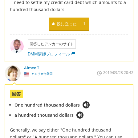
-I need to settle my credit card debt which amounts to a
hundred thousand dollars.
役に立った
1
回答したアンカーのサイト
DMM講師プロフィール
Aimee T
2019/09/23 20:42
アメリカ合衆国
回答
One hundred thousand dollars
a hundred thousand dollars
Generally, we say either "One hundred thousand
dollars" or "A hundred thousand dollars." You can use