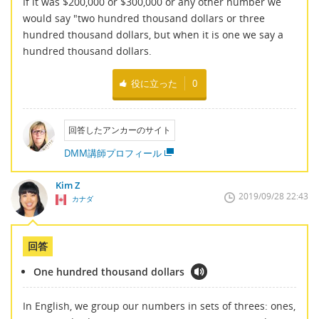
If it was $200,000 or $300,000 or any other number we
would say "two hundred thousand dollars or three
hundred thousand dollars, but when it is one we say a
hundred thousand dollars.
役に立った
0
回答したアンカーのサイト
DMM講師プロフィール
Kim Z
2019/09/28 22:43
カナダ
回答
One hundred thousand dollars
In English, we group our numbers in sets of threes: ones,