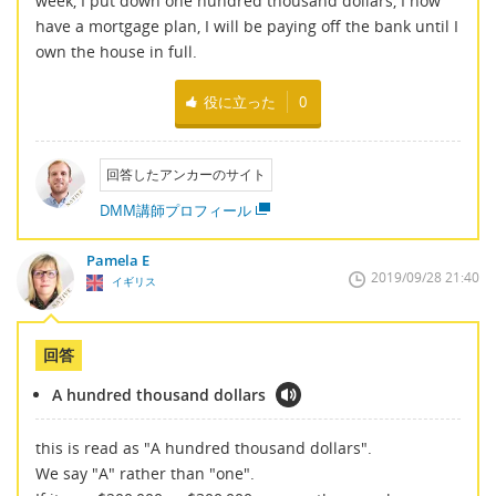
week, I put down one hundred thousand dollars, I now
have a mortgage plan, I will be paying off the bank until I
own the house in full.
役に立った
0
回答したアンカーのサイト
DMM講師プロフィール
Pamela E
2019/09/28 21:40
イギリス
回答
A hundred thousand dollars
this is read as "A hundred thousand dollars".
We say "A" rather than "one".