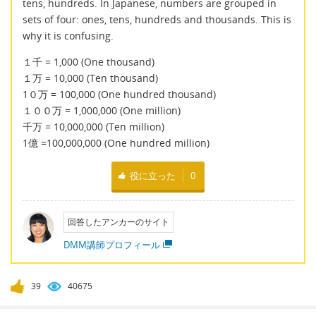
tens, hundreds. In Japanese, numbers are grouped in
sets of four: ones, tens, hundreds and thousands. This is
why it is confusing.
１千 = 1,000 (One thousand)
１万 = 10,000 (Ten thousand)
1０万 = 100,000 (One hundred thousand)
１００万 = 1,000,000 (One million)
千万 = 10,000,000 (Ten million)
1億 =100,000,000 (One hundred million)
役に立った
0
回答したアンカーのサイト
DMM講師プロフィール
39
40675