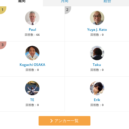
週間
月間
総合
1
2
Paul
Yuya J. Kato
回答数：
66
回答数：
0
3
Kogachi OSAKA
Taku
回答数：
0
回答数：
0
TE
Erik
回答数：
0
回答数：
0
アンカー一覧