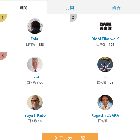
週間
月間
総合
1
2
Taku
DMM Eikaiwa K
回答数：
138
回答数：
109
3
Paul
TE
回答数：
66
回答数：
31
Yuya J. Kato
Kogachi OSAKA
回答数：
0
回答数：
0
アンカー一覧