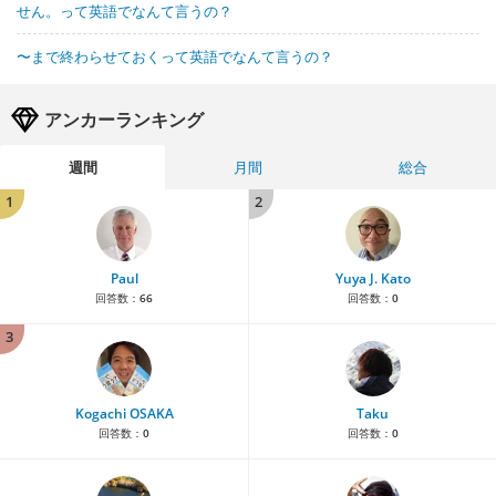
せん。って英語でなんて言うの？
〜まで終わらせておくって英語でなんて言うの？
アンカーランキング
週間
月間
総合
1
2
Paul
Yuya J. Kato
回答数：
66
回答数：
0
3
Kogachi OSAKA
Taku
回答数：
0
回答数：
0