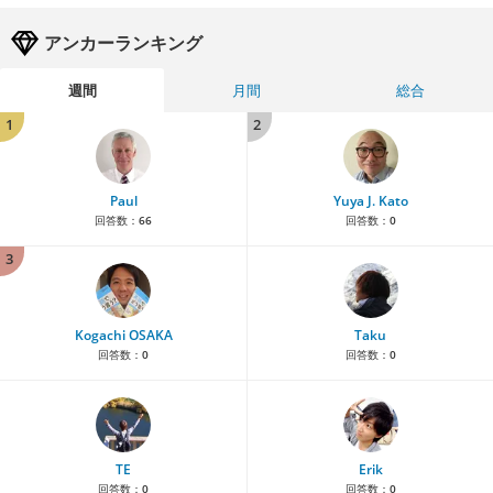
アンカーランキング
週間
月間
総合
1
2
Paul
Yuya J. Kato
回答数：
66
回答数：
0
3
Kogachi OSAKA
Taku
回答数：
0
回答数：
0
TE
Erik
回答数：
0
回答数：
0