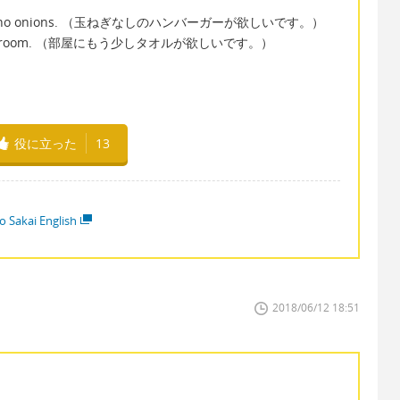
ger with no onions. （玉ねぎなしのハンバーガーが欲しいです。）
els in my room. （部屋にもう少しタオルが欲しいです。）
役に立った
13
o Sakai English
2018/06/12 18:51