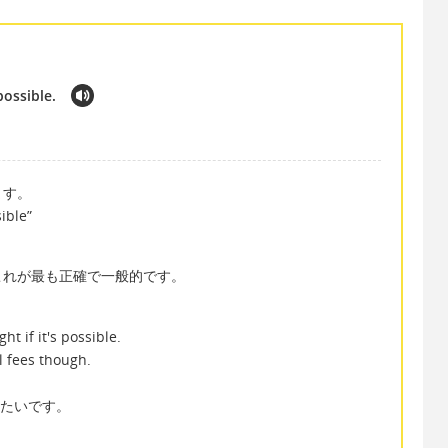
 possible.
ます。
sible”
これが最も正確で一般的です。
ht if it's possible.
l fees though.
したいです。
。