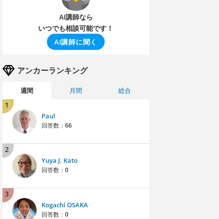
AI講師なら
いつでも相談可能です！
AI講師に聞く
アンカーランキング
週間
月間
総合
1
Paul
回答数：
66
2
Yuya J. Kato
回答数：
0
3
Kogachi OSAKA
回答数：
0