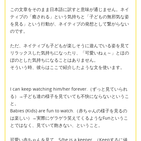
この文章をそのまま日本語に訳すと意味が通じません。ネイ
ティブの「癒される」という気持ちと「子どもの無邪気な姿
を見る」という行動が、ネイティブの発想として繋がらない
のです。
ただ、ネイティブも子どもが楽しそうに遊んでいる姿を見て
リラックスした気持ちになったり、「可愛いねぇ～」とほの
ぼのとした気持ちになることはありません。
そういう時、彼らはここで紹介したような文を使います。
I can keep watching him/her forever.（ずっと見ていられ
る）→子ども達の様子を見ていても不快にならないというこ
と。
Babies (Kids) are fun to watch.（赤ちゃんの様子を見るの
は楽しい）→実際にゲラゲラ笑えてくるようなFunというこ
とではなく、見ていて飽きない、ということ。
可愛い赤ちゃんを見て S/he is a keeper. （Keepするに値