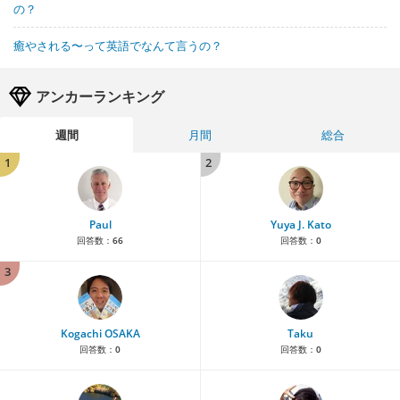
の？
癒やされる〜って英語でなんて言うの？
アンカーランキング
週間
月間
総合
1
2
Paul
Yuya J. Kato
回答数：
66
回答数：
0
3
Kogachi OSAKA
Taku
回答数：
0
回答数：
0