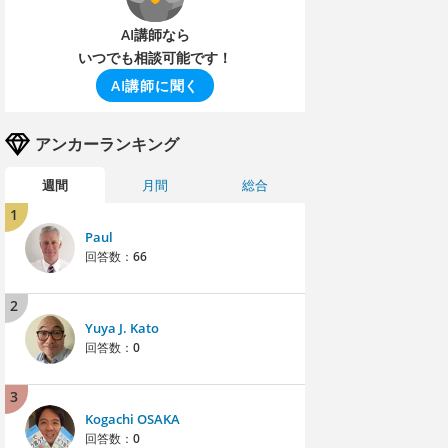
AI講師なら
いつでも相談可能です！
AI講師に聞く
アンカーランキング
週間
月間
総合
1
Paul
回答数：
66
2
Yuya J. Kato
回答数：
0
3
Kogachi OSAKA
回答数：
0