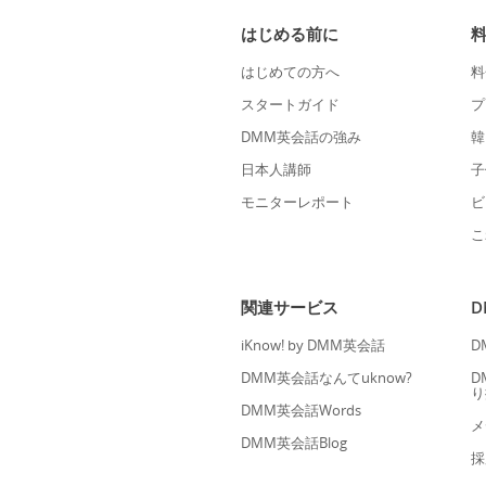
はじめる前に
はじめての方へ
料
スタートガイド
プ
DMM英会話の強み
韓
日本人講師
子
モニターレポート
ビ
こ
関連サービス
iKnow! by DMM英会話
D
DMM英会話なんてuknow?
D
り
DMM英会話Words
メ
DMM英会話Blog
採