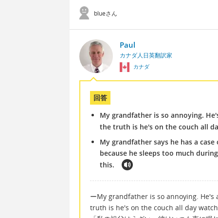
blueさん
Paul
カナダ人日英翻訳家
カナダ
回答
My grandfather is so annoying. He's
the truth is he's on the couch all 
My grandfather says he has a case o
because he sleeps too much during 
this.
ーMy grandfather is so annoying. He's a
truth is he's on the couch all day watc