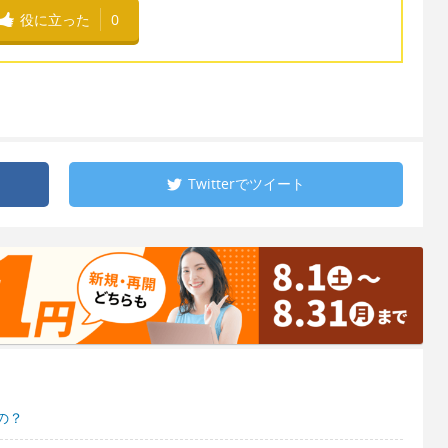
役に立った
0
Twitterで
ツイート
の？