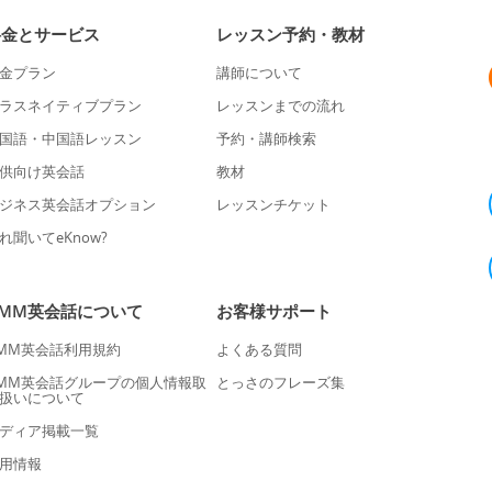
料金とサービス
レッスン予約・教材
金プラン
講師について
ラスネイティブプラン
レッスンまでの流れ
国語・中国語レッスン
予約・講師検索
供向け英会話
教材
ジネス英会話オプション
レッスンチケット
れ聞いてeKnow?
DMM英会話について
お客様サポート
MM英会話利用規約
よくある質問
MM英会話グループの個人情報取
とっさのフレーズ集
扱いについて
ディア掲載一覧
用情報