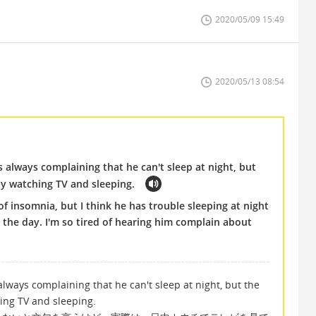
2020/05/09 15:49
2020/05/13 08:54
 always complaining that he can't sleep at night, but
day watching TV and sleeping.
f insomnia, but I think he has trouble sleeping at night
the day. I'm so tired of hearing him complain about
lways complaining that he can't sleep at night, but the
hing TV and sleeping.